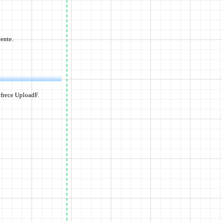
iente.
ofrece UploadF.