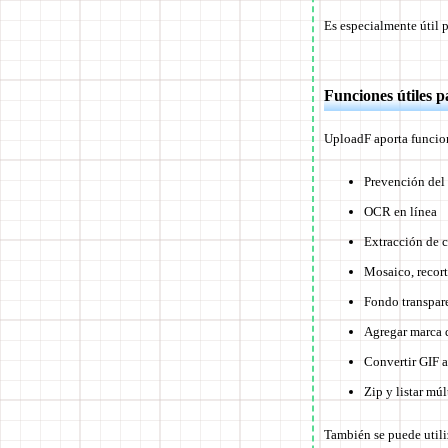
Es especialmente útil p
Funciones útiles 
UploadF aporta funcion
Prevención del
OCR en línea
Extracción de c
Mosaico, recor
Fondo transpar
Agregar marca 
Convertir GIF 
Zip y listar múl
También se puede utili