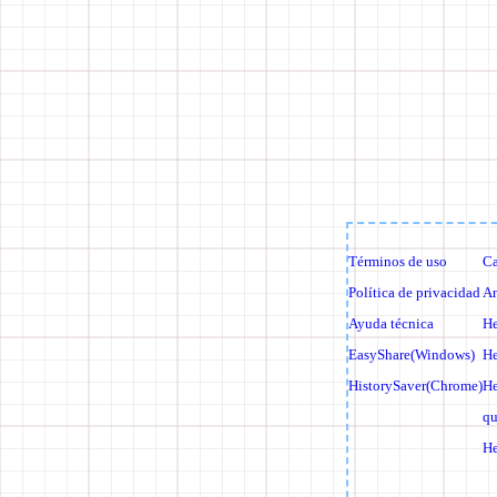
Términos de uso
Ca
Política de privacidad
An
Ayuda técnica
He
EasyShare(Windows)
He
HistorySaver(Chrome)
He
qu
He