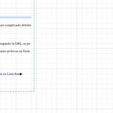
 ser complicado debido
pegando la URL, se pu
artir archivos en Endc
ma en Lainchan
▶