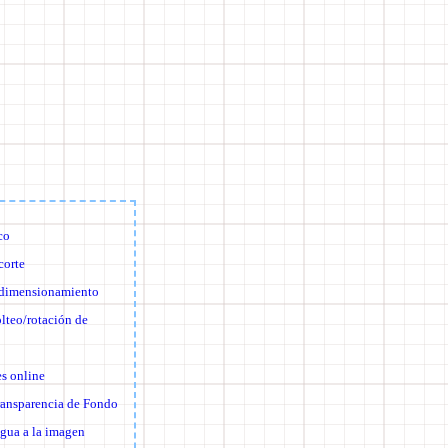
co
corte
edimensionamiento
lteo/rotación de
s online
ransparencia de Fondo
gua a la imagen