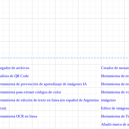
rgador de archivos
Creador de mosai
álisis de QR Code
Herramienta de re
rramienta de prevención de aprendizaje de imágenes IA
Herramienta de r
rramienta para extraer códigos de color
Herramienta de vo
rramienta de edición de texto en línea (en español de Argentina
imágenes
izá)
Editor de imágene
rramienta OCR en línea
Herramienta de T
Añadir marca de a