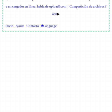
e un cargador en línea, habla de uploadf.com｜Compartición de archivos f
ácil
▶
Inicio
Ayuda
Contacto
🌐Language