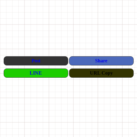
Post
Share
LINE
URL Copy