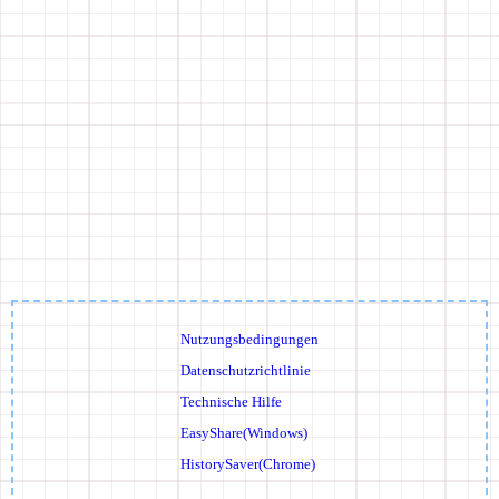
Nutzungsbedingungen
Datenschutzrichtlinie
Technische Hilfe
EasyShare(Windows)
HistorySaver(Chrome)