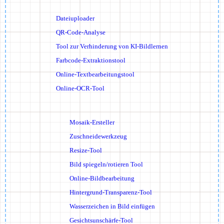
Dateiuploader
QR-Code-Analyse
Tool zur Verhinderung von KI-Bildlernen
Farbcode-Extraktionstool
Online-Textbearbeitungstool
Online-OCR-Tool
Mosaik-Ersteller
Zuschneidewerkzeug
Resize-Tool
Bild spiegeln/rotieren Tool
Online-Bildbearbeitung
Hintergrund-Transparenz-Tool
Wasserzeichen in Bild einfügen
Gesichtsunschärfe-Tool