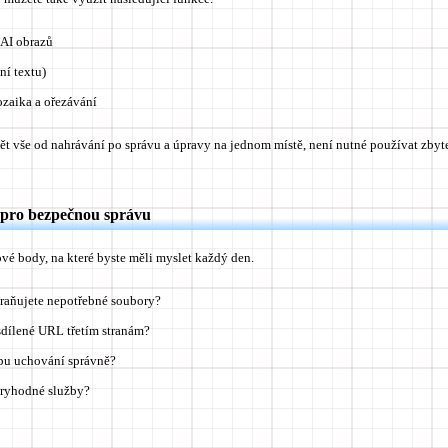
 AI obrazů
í textu)
zaika a ořezávání
t vše od nahrávání po správu a úpravy na jednom místě, není nutné používat zbyte
 pro bezpečnou správu
vé body, na které byste měli myslet každý den.
traňujete nepotřebné soubory?
sdílené URL třetím stranám?
bu uchování správně?
ryhodné služby?