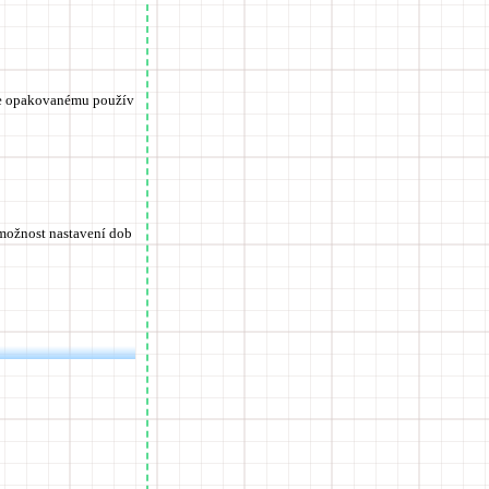
e opakovanému použív
 možnost nastavení dob