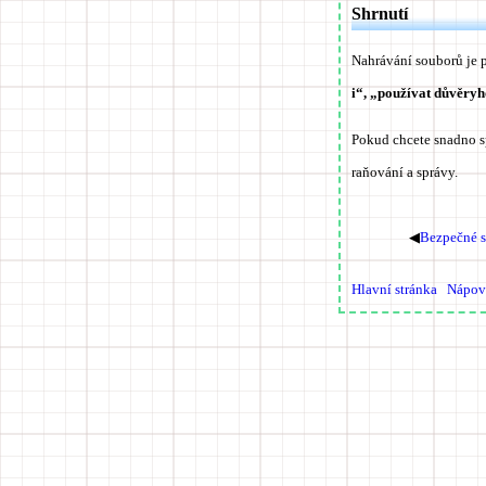
Shrnutí
Nahrávání souborů je p
i“, „používat důvěry
Pokud chcete snadno s
raňování a správy.
◀
Bezpečné sd
Hlavní stránka
Nápov