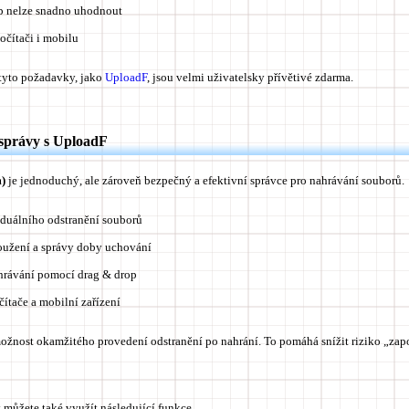
p nelze snadno uhodnout
očítači i mobilu
í tyto požadavky, jako
UploadF
, jsou velmi uživatelsky přívětivé zdarma.
správy s UploadF
)
je jednoduchý, ale zároveň bezpečný a efektivní správce pro nahrávání souborů.
duálního odstranění souborů
užení a správy doby uchování
rávání pomocí drag & drop
ítače a mobilní zařízení
ožnost okamžitého provedení odstranění po nahrání
. To pomáhá snížit riziko „za
můžete také využít následující funkce.