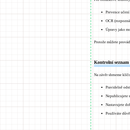
Prevence učení
OCR (rozpoznán
Úpravy jako mo
Protože můžete provádě
Kontrolní seznam
Na závěr shrneme klíčo
Pravidelně ods
Nepublicujete 
Nastavujete do
Používáte důvě