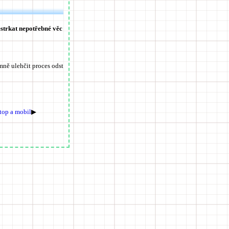
strkat nepotřebné věc
ě ulehčit proces odst
top a mobil
▶