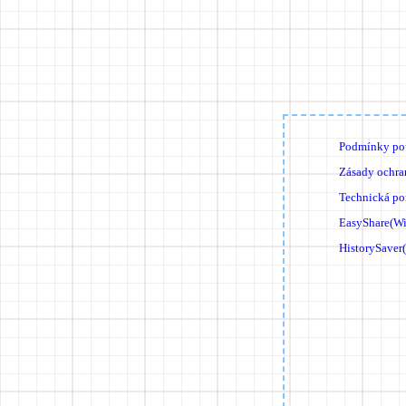
Podmínky pou
Zásady ochra
Technická p
EasyShare(W
HistorySaver