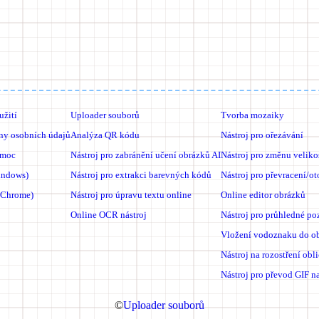
žití
Uploader souborů
Tvorba mozaiky
ny osobních údajů
Analýza QR kódu
Nástroj pro ořezávání
omoc
Nástroj pro zabránění učení obrázků AI
Nástroj pro změnu veliko
indows)
Nástroj pro extrakci barevných kódů
Nástroj pro převracení/o
(Chrome)
Nástroj pro úpravu textu online
Online editor obrázků
Online OCR nástroj
Nástroj pro průhledné po
Vložení vodoznaku do o
Nástroj na rozostření obli
Nástroj pro převod GIF n
©
Uploader souborů