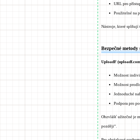
URL pro přístu
Použitelné na p
Nástroje, které splňuj
Bezpečné metody 
UploadF (uploadf.com
Možnost indivi
Možnost prodlo
Jednoduché nah
Podpora pro poč
Obzvlášť užitečné je
m
později“.
Pro obrázkové soubory 