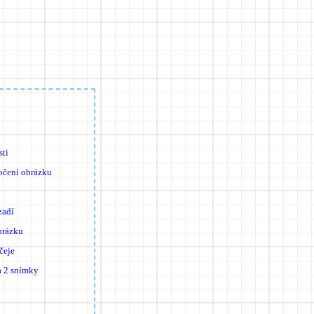
sti
točení obrázku
zadí
brázku
čeje
a 2 snímky