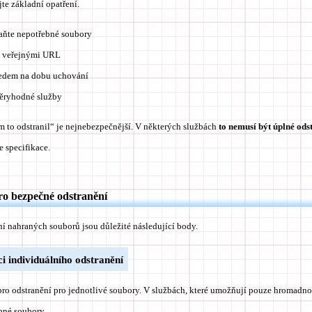
jte základní opatření.
aňte nepotřebné soubory
s veřejnými URL
ledem na dobu uchování
ěryhodné služby
m to odstranil“ je nejnebezpečnější. V některých službách
to nemusí být úplné ods
e specifikace.
ro bezpečné odstranění
í nahraných souborů jsou důležité následující body.
i individuálního odstranění
 pro odstranění pro jednotlivé soubory. V službách, které umožňují pouze hromadnou
bné soubory.