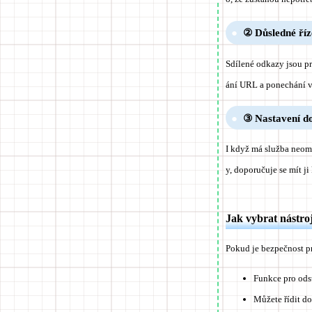
② Důsledné ří
Sdílené odkazy jsou pr
ání URL a ponechání v
③ Nastavení d
I když má služba neom
y, doporučuje se mít ji 
Jak vybrat nástro
Pokud je bezpečnost pri
Funkce pro odst
Můžete řídit d