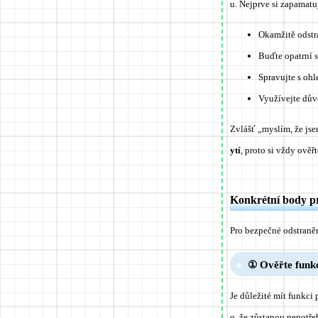
u
. Nejprve si zapamatu
Okamžitě odstr
Buďte opatrní 
Spravujte s oh
Využívejte dův
Zvlášť „myslím, že jse
ytí
, proto si vždy ověřt
Konkrétní body p
Pro bezpečné odstraněn
① Ověřte funkc
Je důležité mít funkci
o, že zůstanou nepotře