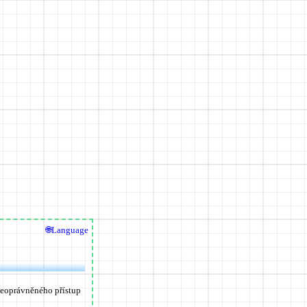
🌐Language
neoprávněného přístup