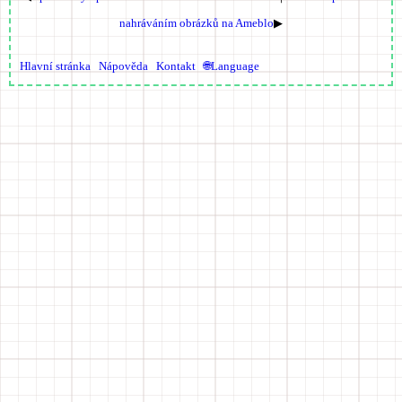
nahráváním obrázků na Ameblo
▶
Hlavní stránka
Nápověda
Kontakt
🌐Language