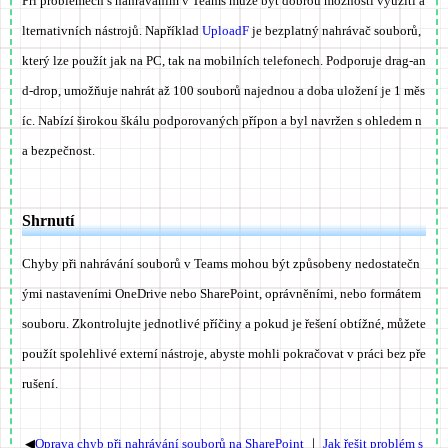
Při problémech s nahráváním v Teams může být dobrou možností využití a
lternativních nástrojů. Například
UploadF
je bezplatný nahrávač souborů,
který lze použít jak na PC, tak na mobilních telefonech. Podporuje drag-an
d-drop, umožňuje nahrát až 100 souborů najednou a doba uložení je 1 měs
íc. Nabízí širokou škálu podporovaných přípon a byl navržen s ohledem n
a bezpečnost.
Shrnutí
Chyby při nahrávání souborů v Teams mohou být způsobeny nedostatečn
ými nastaveními OneDrive nebo SharePoint, oprávněními, nebo formátem
souboru. Zkontrolujte jednotlivé příčiny a pokud je řešení obtížné, můžete
použít spolehlivé externí nástroje, abyste mohli pokračovat v práci bez pře
rušení.
◀
Oprava chyb při nahrávání souborů na SharePoint
｜
Jak řešit problém s