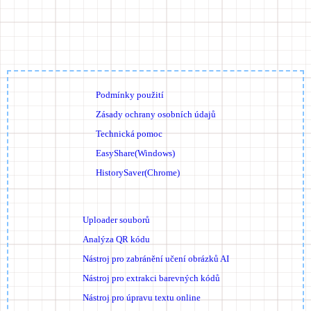
Podmínky použití
Zásady ochrany osobních údajů
Technická pomoc
EasyShare(Windows)
HistorySaver(Chrome)
Uploader souborů
Analýza QR kódu
Nástroj pro zabránění učení obrázků AI
Nástroj pro extrakci barevných kódů
Nástroj pro úpravu textu online