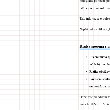
Fotografie pořízené p
GPS vymezené informa
Tato informace o polo
Například v aplikaci „
Rizika spojená s 
Určení místa b
může být možné
Riziko obtěžov
Porušení souk
ou porušovat v
Obzvláště při sdílení 
mace Exif často zůstáv