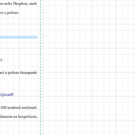
otos nebo Dropbox, moh
ce o poloze.
i.
ací o poloze fotoaparát
UploadF
.
 100 souborů současně.
 důrazem na bezpečnost,