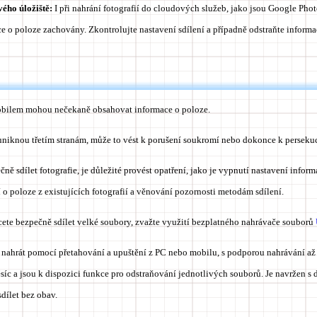
vého úložiště:
I při nahrání fotografií do cloudových služeb, jako jsou Google Ph
e o poloze zachovány. Zkontrolujte nastavení sdílení a případně odstraňte informa
obilem mohou nečekaně obsahovat informace o poloze.
uniknou třetím stranám, může to vést k porušení soukromí nebo dokonce k persekuc
ě sdílet fotografie, je důležité provést opatření, jako je vypnutí nastavení inform
í o poloze z existujících fotografií a věnování pozornosti metodám sdílení.
ete bezpečně sdílet velké soubory, zvažte využití bezplatného nahrávače souborů
nahrát pomocí přetahování a upuštění z PC nebo mobilu, s podporou nahrávání až
íc a jsou k dispozici funkce pro odstraňování jednotlivých souborů. Je navržen s
dílet bez obav.