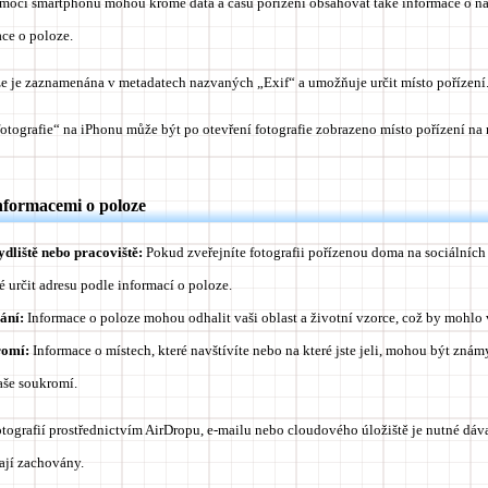
omocí smartphonu mohou kromě data a času pořízení obsahovat také informace o na
ce o poloze.
ze je zaznamenána v metadatech nazvaných „Exif“ a umožňuje určit místo pořízení
fotografie“ na iPhonu může být po otevření fotografie zobrazeno místo pořízení na
informacemi o poloze
ydliště nebo pracoviště:
Pokud zveřejníte fotografii pořízenou doma na sociálních 
 určit adresu podle informací o poloze.
ání:
Informace o poloze mohou odhalit vaši oblast a životní vzorce, což by mohlo 
romí:
Informace o místech, které navštívíte nebo na které jste jeli, mohou být znám
aše soukromí.
fotografií prostřednictvím AirDropu, e-mailu nebo cloudového úložiště je nutné dáva
ají zachovány.