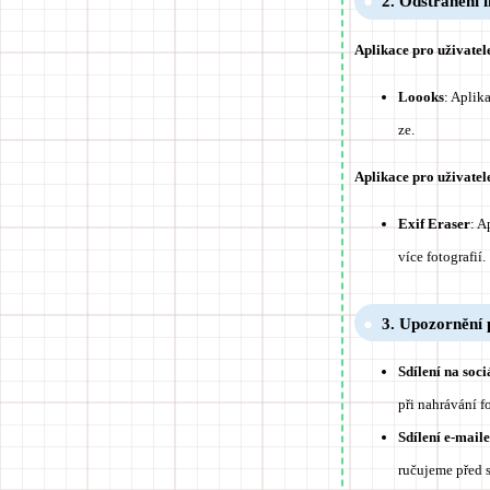
2. Odstranění i
Aplikace pro uživatel
Loooks
: Aplik
ze.
Aplikace pro uživatel
Exif Eraser
: A
více fotografií.
3. Upozornění p
Sdílení na soci
při nahrávání f
Sdílení e-mai
ručujeme před s