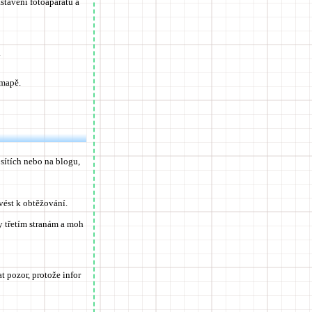
stavení fotoaparátu a
.
 mapě.
sítích nebo na blogu,
vést k obtěžování.
y třetím stranám a moh
t pozor, protože infor