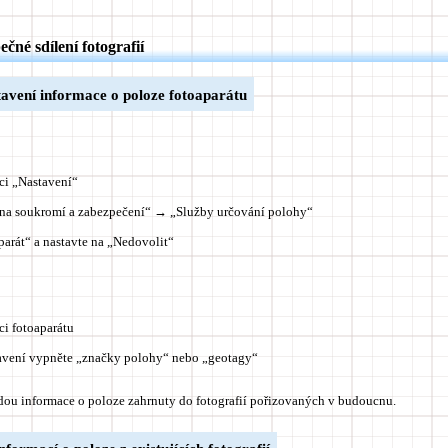
čné sdílení fotografií
tavení informace o poloze fotoaparátu
ci „Nastavení“
na soukromí a zabezpečení“ → „Služby určování polohy“
parát“ a nastavte na „Nedovolit“
ci fotoaparátu
avení vypněte „značky polohy“ nebo „geotagy“
u informace o poloze zahrnuty do fotografií pořizovaných v budoucnu.