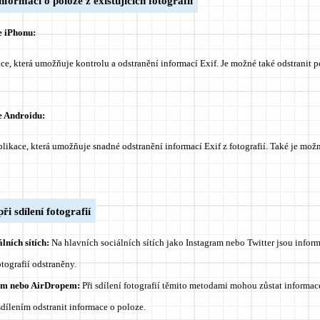
nformací o poloze z existujících fotografií
e iPhonu:
ace, která umožňuje kontrolu a odstranění informací Exif. Je možné také odstranit 
e Androidu:
plikace, která umožňuje snadné odstranění informací Exif z fotografií. Také je mo
ři sdílení fotografií
álních sítích:
Na hlavních sociálních sítích jako Instagram nebo Twitter jsou infor
otografií odstraněny.
lem nebo AirDropem:
Při sdílení fotografií těmito metodami mohou zůstat informac
dílením odstranit informace o poloze.