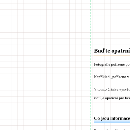
Buďte opatrní
Fotografie pořízené p
Například „pořízeno v 
V tomto článku vysvětl
isejí, a opatření pro be
Co jsou informace