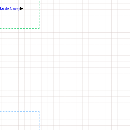
ázků do Canvy
▶