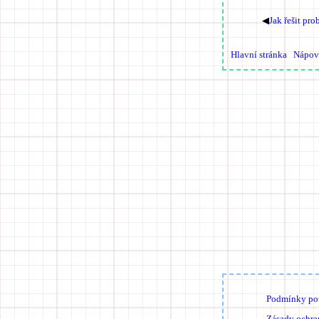
◀
Jak řešit pr
Hlavní stránka
Nápov
Podmínky pou
Zásady ochra