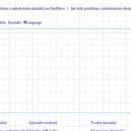
oblémy s nahráváním obrázků na OneDrive
｜
Jak řešit problémy s nahráváním obr
ěda
Kontakt
🌐Language
žití
Uploader souborů
Tvorba mozaiky
ny osobních údajů
Analýza QR kódu
Nástroj pro ořezávání