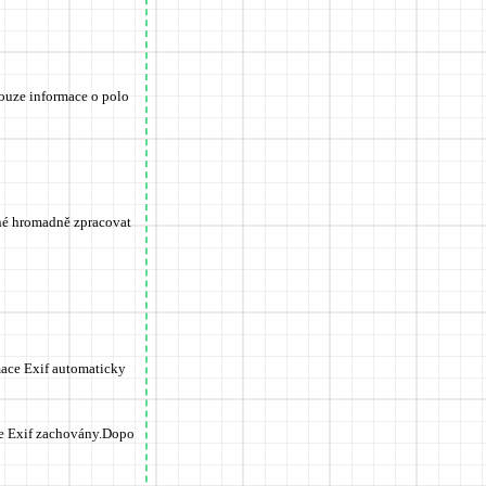
pouze informace o polo
žné hromadně zpracovat
mace Exif automaticky
e Exif zachovány.
Dopo