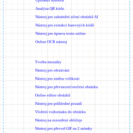
Uploader souborů
Analýza QR kódu
Nástroj pro zabránění učení obrázků AI
Nástroj pro extrakci barevných kódů
Nástroj pro úpravu textu online
Online OCR nástroj
Tvorba mozaiky
Nástroj pro ořezávání
Nástroj pro změnu velikosti
Nástroj pro převracení/otočení obrázku
Online editor obrázků
Nástroj pro průhledné pozadí
Vložení vodoznaku do obrázku
Nástroj na rozostření obličeje
Nástroj pro převod GIF na 2 snímky