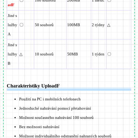
〇
100 souborů
200MB
1 měsíc
〇
adF
Jiné s
lužby
〇
50 souborů
100MB
2 týdny
△
A
Jiné s
lužby
△
10 souborů
50MB
1 týden
〇
B
Charakteristiky UploadF
Použití na PC i mobilních telefonech
Jednoduché nahrávání pomocí přetahování
Možnost současného nahrávání 100 souborů
Bez možnosti nahrávání
Možnost individuálního odstranění nahraných souborů