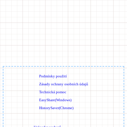
Podmínky použití
Zásady ochrany osobních údajů
Technická pomoc
EasyShare(Windows)
HistorySaver(Chrome)