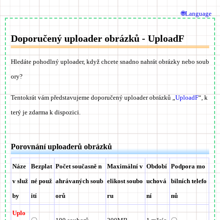
🌐Language
Doporučený uploader obrázků - UploadF
Hledáte pohodlný uploader, když chcete snadno nahrát obrázky nebo soub
ory?
Tentokrát vám představujeme doporučený uploader obrázků „
UploadF
“, k
terý je zdarma k dispozici.
Porovnání uploaderů obrázků
Náze
Bezplat
Počet současně n
Maximální v
Období
Podpora mo
v služ
né použ
ahrávaných soub
elikost soubo
uchová
bilních telefo
by
ití
orů
ru
ní
nů
Uplo