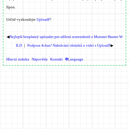
řípon.
Určitě vyzkoušejte
UploadF
!
◀
Nejlepší bezplatný uploader pro sdílení screenshotů z Monster Hunter W
ILD
｜
Podpora 4chan! Nahrávání obrázků a videí s UploadF
▶
Hlavní stránka
Nápověda
Kontakt
🌐Language