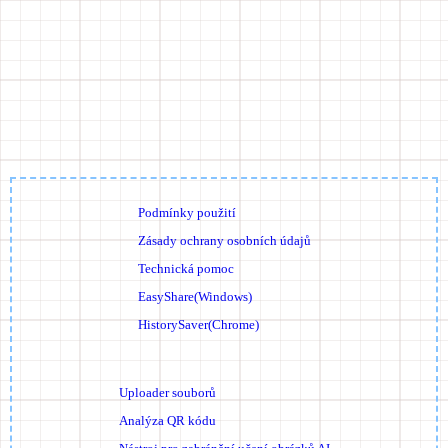
Podmínky použití
Zásady ochrany osobních údajů
Technická pomoc
EasyShare(Windows)
HistorySaver(Chrome)
Uploader souborů
Analýza QR kódu