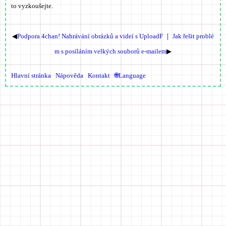
to vyzkoušejte.
◀
Podpora 4chan! Nahrávání obrázků a videí s UploadF
｜
Jak řešit problé
m s posíláním velkých souborů e-mailem
▶
Hlavní stránka
Nápověda
Kontakt
🌐Language