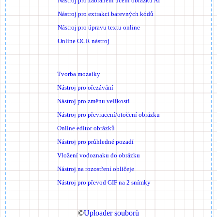
Nástroj pro zabránění učení obrázků AI
Nástroj pro extrakci barevných kódů
Nástroj pro úpravu textu online
Online OCR nástroj
Tvorba mozaiky
Nástroj pro ořezávání
Nástroj pro změnu velikosti
Nástroj pro převracení/otočení obrázku
Online editor obrázků
Nástroj pro průhledné pozadí
Vložení vodoznaku do obrázku
Nástroj na rozostření obličeje
Nástroj pro převod GIF na 2 snímky
©
Uploader souborů