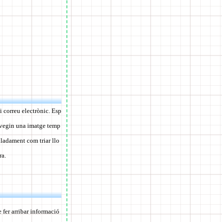
 correu electrònic. Esp
e vegin una imatge temp
lladament com triar llo
ra.
fer arribar informació