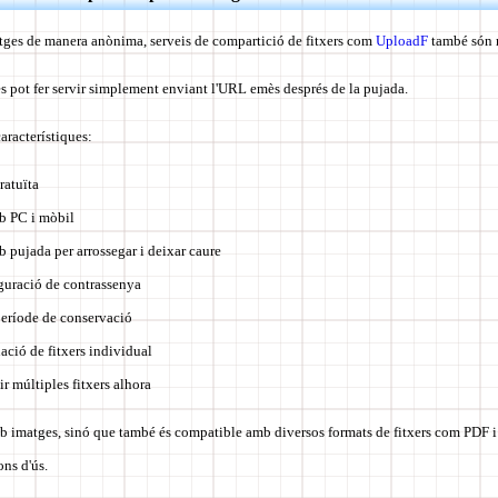
tges de manera anònima, serveis de compartició de fitxers com
UploadF
també són 
es pot fer servir simplement enviant l'URL emès després de la pujada.
característiques:
ratuïta
b PC i mòbil
pujada per arrossegar i deixar caure
guració de contrassenya
 període de conservació
ació de fitxers individual
r múltiples fitxers alhora
imatges, sinó que també és compatible amb diversos formats de fitxers com PDF i 
ons d'ús.