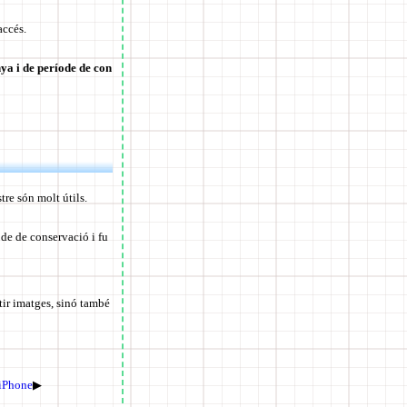
accés.
ya i de període de con
re són molt útils.
de de conservació i fu
ir imatges, sinó també
 iPhone
▶