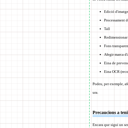
Edició d'imatge
Processament d
Tall
Redimensionar
Fons transparen
Afegir marca d'
Eina de prevenc
Eina OCR (reco
Podeu, per exemple, afe
ura.
Precaucions a ten
Encara que sigui un serv