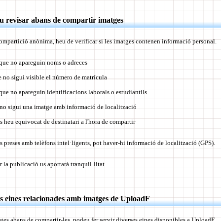
eu revisar abans de compartir imatges
ompartició anònima, heu de verificar si les imatges contenen informació personal.
que no apareguin noms o adreces
no sigui visible el número de matrícula
ue no apareguin identificacions laborals o estudiantils
no sigui una imatge amb informació de localització
s heu equivocat de destinatari a l'hora de compartir
preses amb telèfons intel·ligents, pot haver-hi informació de localització (GPS).
la publicació us aportarà tranquil·litat.
les eines relacionades amb imatges de UploadF
tges abans de compartir-les, podeu fer servir diverses eines disponibles a UploadF.