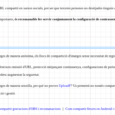
RL compartit en xarxes socials, pot ser que terceres persones no desitjades tinguin 
importants,
és recomanable fer servir conjuntament la configuració de contrassen
ges de manera anònima, els llocs de compartició d'imatges sense necessitat de regist
ofereixen emissió d'URL, protecció mitjançant contrassenya, configuracions de perío
odreu augmentar la seguretat.
tges de manera senzilla, per què no proves
UploadF
? Us permetrà no només compart
ció i gestió.
mpartir gravacions d'OBS i recomanacions
｜
Com compartir fitxers en Android i