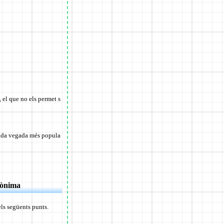
 el que no els permet s
 cada vegada més popula
nònima
els següents punts.