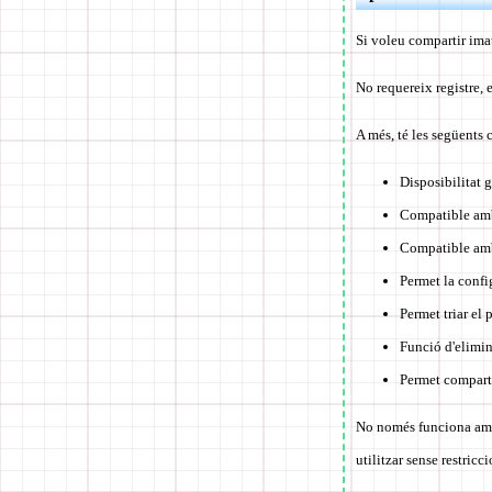
Si voleu compartir ima
No requereix registre, 
A més, té les següents 
Disposibilitat g
Compatible am
Compatible amb 
Permet la confi
Permet triar el
Funció d'elimin
Permet comparti
No només funciona amb 
utilitzar sense restricci