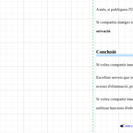
A més, si publiqueu l'U
Si compartiu imatges 
servació
.
Conclusió
Si voleu compartir imat
Escollint serveis que 
ncions d'eliminació, p
Si voleu compartir ima
utilitzar funcions d'edi
◀
Com co