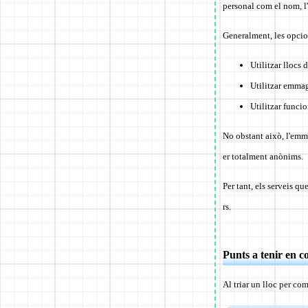
personal com el nom, l'
Generalment, les opcio
Utilitzar llocs
Utilitzar emma
Utilitzar funci
No obstant això, l'emma
er totalment anònims.
Per tant,
els serveis qu
rs
.
Punts a tenir en c
Al triar un lloc per co