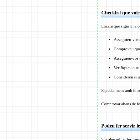
Checklist que vol
Encara que sigui una c
Assegureu-vos 
Comproveu que 
Assegureu-vos q
Verifiqueu que 
Considereu si u
Especialment amb fotos 
Comprovar abans de fer 
Podeu fer servir 
Si voleu editar les ima