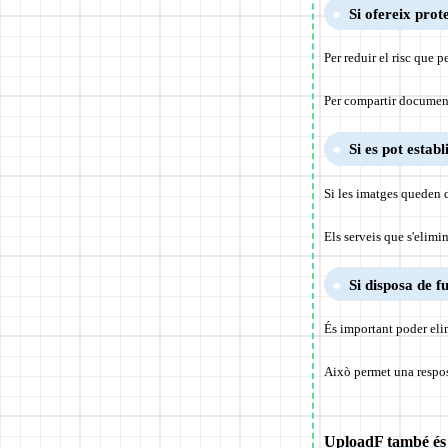
Si ofereix pro
Per reduir el risc que 
Per compartir document
Si es pot estab
Si les imatges queden 
Els serveis que s'elimi
Si disposa de f
És important poder elim
Això permet una respost
UploadF també és