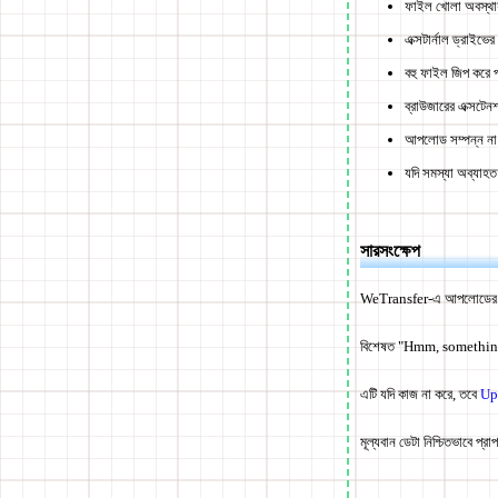
ফাইল খোলা অবস্থা
এক্সটার্নাল ড্রাইভে
বহু ফাইল জিপ করে 
ব্রাউজারের এক্সটেনশ
আপলোড সম্পন্ন না হ
যদি সমস্যা অব্যাহত 
সারসংক্ষেপ
WeTransfer-এ আপলোডের সমস
বিশেষত "Hmm, something we
এটি যদি কাজ না করে, তবে
Up
মূল্যবান ডেটা নিশ্চিতভাবে প্