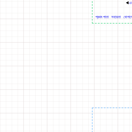
◀
এম
প্রথম পাতা
সহায়তা
যোগা