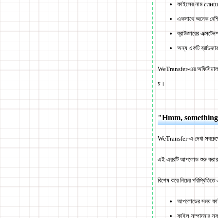
ফাইলের নাম слиш
একসাথে অনেক বেশি 
ব্রাউজারের এক্সটেন
অন্য একটি ব্রাউজার
WeTransfer-এর অফিসিয়াল বিধ
য়।
"Hmm, something 
WeTransfer-এ দেখা সবচে
এই এররটি আপলোড শুরু করার স
বিশেষ করে নিচের পরিস্থিতিতে 
আপলোডের সময় ফাইল
ফাইল সম্পাদনার সফ