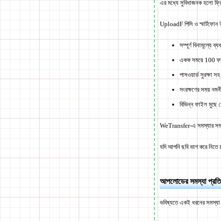
এর মধ্যে সুবিধাজনক হলো ফ
UploadF পিসি ও স্মার্টফোন 
সম্পূর্ণ বিনামূল্যে ব
একক সময়ে 100 ফ
পাসওয়ার্ড সুরক্ষা সহ
সংরক্ষণের সময় নমনী
বিভিন্ন ফাইল মুছে 
WeTransfer-এ সমস্যার সময়
যদি আপনি ছবি ভাগ করে নিতে চ
আপলোডের সমস্যা প্রতি
ভবিষ্যতে একই ধরনের সমস্যা 