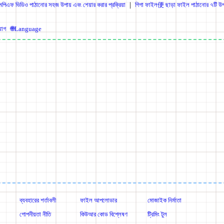
পিএফ ভিডিও পাঠানোর সহজ উপায় এবং শেয়ার করার প্রক্রিয়া
｜
গিগা ফাইল便 ছাড়া ফাইল পাঠানোর ৭টি উ
যোগ
🌐Language
ব্যবহারের শর্তাবলী
ফাইল আপলোডার
মোজাইক নির্মাতা
গোপনীয়তা নীতি
কিউআর কোড বিশ্লেষণ
ট্রিমিং টুল