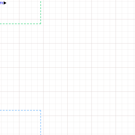
পায়
▶