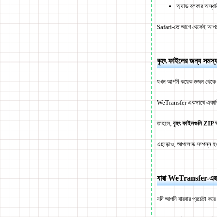
অ্যাড ব্লকার অস্থায়ী
Safari-তে আগে থেকেই আপলোড
বৃহৎ ফাইলের জন্য সমস্য
যখন আপনি কয়েক ডজন থেকে শ
WeTransfer একসাথে একাধিক ফ
তাহলে,
বৃহৎ ফাইলগুলি ZIP আ
এছাড়াও, আপলোড সম্পন্ন হওয়া
যারা WeTransfer-এর বিক
যদি আপনি বারবার প্রচেষ্টা কর