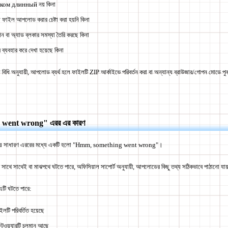
ком длинный নয় কিনা
ফাইল আপলোড করার চেষ্টা করা হয়নি কিনা
শন বা অ্যাড ব্লকার সমস্যা তৈরি করছে কিনা
 ব্যবহার করে দেখা হয়েছে কিনা
ি অনুযায়ী, আপলোড ব্যর্থ হলে ফাইলটি ZIP আর্কাইভে পরিবর্তন করা বা অন্যান্য ব্রাউজার/গোপন মোডে পুনরায
went wrong" এরর এর কারণ
য়ে সাধারণ এররের মধ্যে একটি হলো "Hmm, something went wrong"।
াথে সাথেই বা মাঝপথে ঘটতে পারে, অফিসিয়াল সাপোর্ট অনুযায়ী, আপলোডের কিছু তথ্য সঠিকভাবে পাঠানো যায়ন
এটি ঘটতে পারে:
টি পরিবর্তিত হয়েছে
টওয়্যারটি চলমান আছে