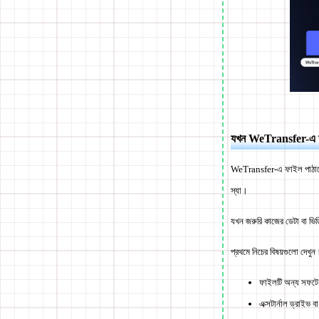
যখন WeTransfer-এ আ
WeTransfer-এ ফাইল পাঠাতে
স্যা।
যখন জরুরি কাজের ডেটা বা ভিড
প্রথমে নিচের বিষয়গুলো দেখুন
ফাইলটি অন্য সফটে
এক্সটার্নাল ড্রাইভ