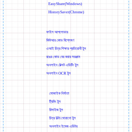
EasyShare(Windows)
HistorySaver(Chrome)
ফাইল আপলোডার
কিউআর কোড বিশ্লেষণ
এআই চিত্র শিক্ষার প্রতিরোধী টুল
রঙের কোড বের করার সরঞ্জাম
অনলাইন টেক্সট এডিটিং টুল
অনলাইন OCR টুল
মোজাইক নির্মাতা
ট্রিমিং টুল
রিসাইজ টুল
চিত্র উল্টা/ঘোরানো টুল
অনলাইন ইমেজ এডিটর