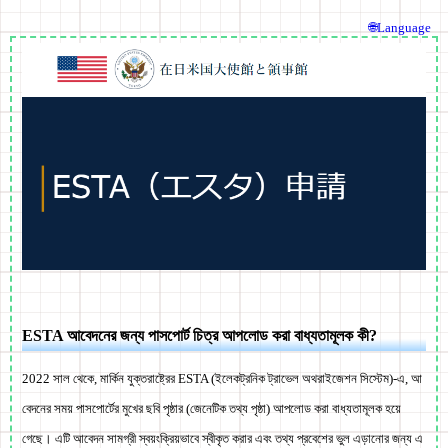
🌐Language
ESTA আবেদনের জন্য পাসপোর্ট চিত্র আপলোড করা বাধ্যতামূলক কী?
2022 সাল থেকে, মার্কিন যুক্তরাষ্ট্রের ESTA (ইলেকট্রনিক ট্রাভেল অথরাইজেশন সিস্টেম)-এ, আ
বেদনের সময় পাসপোর্টের মুখের ছবি পৃষ্ঠার (জেনেটিক তথ্য পৃষ্ঠা) আপলোড করা বাধ্যতামূলক হয়ে
গেছে। এটি আবেদন সামগ্রী স্বয়ংক্রিয়ভাবে স্বীকৃত করার এবং তথ্য প্রবেশের ভুল এড়ানোর জন্য এ