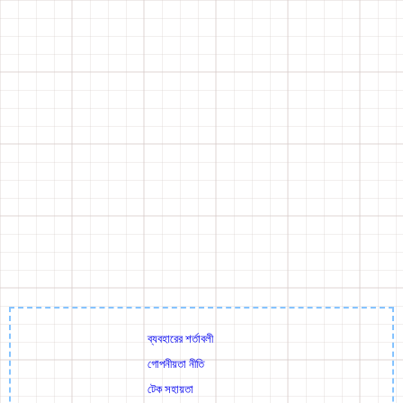
ব্যবহারের শর্তাবলী
গোপনীয়তা নীতি
টেক সহায়তা