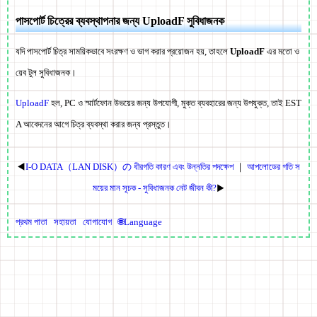
পাসপোর্ট চিত্রের ব্যবস্থাপনার জন্য UploadF সুবিধাজনক
যদি পাসপোর্ট চিত্র সাময়িকভাবে সংরক্ষণ ও ভাগ করার প্রয়োজন হয়, তাহলে
UploadF
এর মতো ও
য়েব টুল সুবিধাজনক।
UploadF
হল, PC ও স্মার্টফোন উভয়ের জন্য উপযোগী, মুক্ত ব্যবহারের জন্য উপযুক্ত, তাই EST
A আবেদনের আগে চিত্র ব্যবস্থা করার জন্য প্রস্তুত।
◀
I-O DATA（LAN DISK）の ধীরগতি কারণ এবং উন্নতির পদক্ষেপ
｜
আপলোডের গতি স
ময়ের মান সূচক - সুবিধাজনক নেট জীবন কী?
▶
প্রথম পাতা
সহায়তা
যোগাযোগ
🌐Language