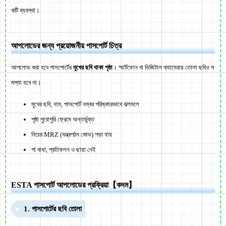
কটি ব্যবস্থা।
আপলোডের জন্য প্রয়োজনীয় পাসপোর্ট চিত্র
আপলোড করা হবে পাসপোর্টের
মুখের ছবি থাকা পৃষ্ঠা
। স্মার্টফোন বা ডিজিটাল ক্যামেরায় তোলা ছবিও স
মস্যা হবে না।
মুখের ছবি, নাম, পাসপোর্ট নম্বর পরিষ্কারভাবে ঝলমলে
পৃষ্ঠা পুরোপুরি ফ্রেমে অন্তর্ভুক্ত
নিচের MRZ (যন্ত্রপঠন কোড) পড়া যায়
পা বাধা, প্রতিফলন ও ছায়া নেই
ESTA পাসপোর্ট আপলোডের প্রক্রিয়া【কদম】
1. পাসপোর্টের ছবি তোলা