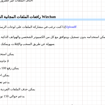
احذف الملفات غير الضروري
رافعات الملفات المجانية السهلة الاستخدام في Wizchan
.
UploadF
إذا كنت ترغب في مشاركة الملفات على لوحات الرسائ
سهولة عن طريق السحب والإفلات، ويمكنك مشاركة عدة ملفات معًا.
يمكن استخدام
لا حاج
يمكن رفع 100 ملف دفعة واحدة
يمكن اخ
يدعم تعي
يمكن حذف الملفات الفردية 
يدعم حوالي 150 نوع من الامتدادات