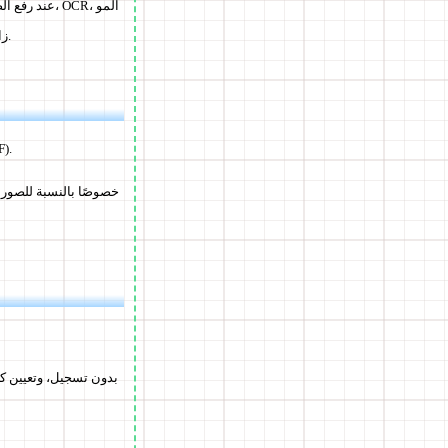
عند رفع الص
زاييك، والقص، وإزالة الخلفية. إنها مفيدة أيضًا للمعالجة البسيطة قبل نشر الصور على لوحات الرسائل المجهولة.
حتى مع استخدام رافعات الملفات
خصوصًا بالنسبة للصور 