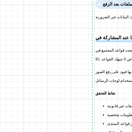
لفات بعد الرفع
دد قواعد المجتمع في Wizchan أنه ممنوع نشر محتوى غير قانوني أو معلومات شخصية، وكذلك الإعلان أو السبايم. حتى عند نشر U
V أو Tor). حتى عند استخدام رافعي
نقاط التحقق
لفات غير قانونية
معلومات شخصية
قواعد المنتدى